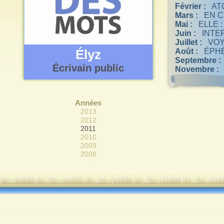
Février :
AT
Mars :
EN C
Mai :
ELLE : (
Juin :
INTER
Juillet :
VOYA
Élyz
Août :
ÉPHÉ
Septembre :
Écrivain public
Novembre :
Années
2013
2012
2011
2010
2009
2008