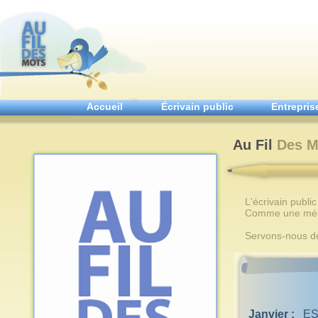
Accueil
Écrivain public
Entrepris
Au Fil
Des M
L'écrivain publi
Comme une mélodi
Servons-nous de
Janvier :
ES